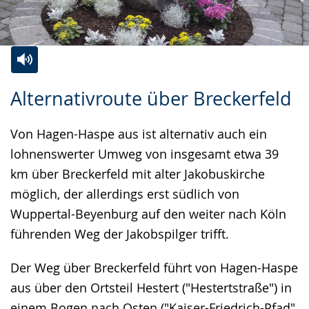
Zur
Aktiviere
Ein
Alternativroute über Breckerfeld
Leichten
Audio-
Video
Sprache
Unterstützung.
in
Von Hagen-Haspe aus ist alternativ auch ein
wechseln.
Deutscher
lohnenswerter Umweg von insgesamt etwa 39
Gebärdensprache
km über Breckerfeld mit alter Jakobuskirche
wird
möglich, der allerdings erst südlich von
angezeigt.
Wuppertal-Beyenburg auf den weiter nach Köln
führenden Weg der Jakobspilger trifft.
Der Weg über Breckerfeld führt von Hagen-Haspe
aus über den Ortsteil Hestert ("Hestertstraße") in
einem Bogen nach Osten ("Kaiser-Friedrich-Pfad",