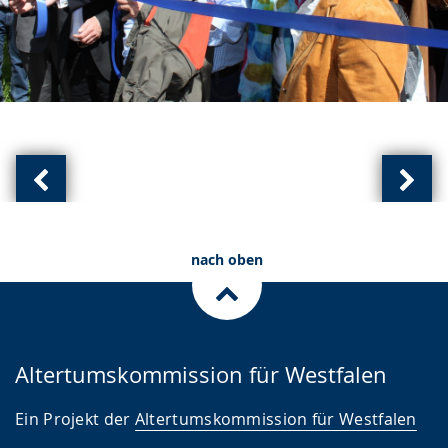
Vorherige
Näch
Ansicht:
Ansic
(
(
nach oben
von
von
)
)
Altertumskommission für Westfalen
Ein Projekt der
Altertumskommission für Westfalen