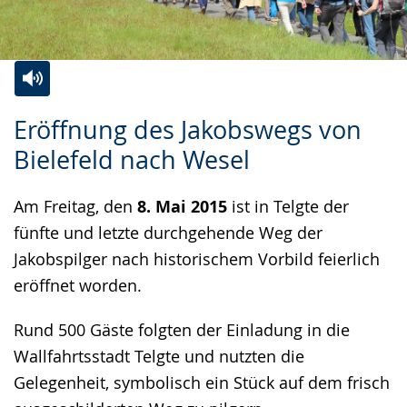
Zur
Aktiviere
Ein
Eröffnung des Jakobswegs von
Leichten
Audio-
Video
Bielefeld nach Wesel
Sprache
Unterstützung.
in
wechseln.
Deutscher
Am Freitag, den
8. Mai 2015
ist in Telgte der
Gebärdensprache
fünfte und letzte durchgehende Weg der
wird
Jakobspilger nach historischem Vorbild feierlich
angezeigt.
eröffnet worden.
Rund 500 Gäste folgten der Einladung in die
Wallfahrtsstadt Telgte und nutzten die
Gelegenheit, symbolisch ein Stück auf dem frisch