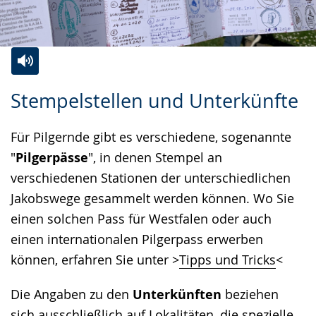
Zur
Aktiviere
Ein
Stempelstellen und Unterkünfte
Leichten
Audio-
Video
Sprache
Unterstützung.
in
Für Pilgernde gibt es verschiedene, sogenannte
wechseln.
Deutscher
"
Pilgerpässe
", in denen Stempel an
Gebärdensprache
verschiedenen Stationen der unterschiedlichen
wird
Jakobswege gesammelt werden können. Wo Sie
angezeigt.
einen solchen Pass für Westfalen oder auch
einen internationalen Pilgerpass erwerben
können, erfahren Sie unter >
Tipps und Tricks
<
Die Angaben zu den
Unterkünften
beziehen
sich ausschließlich auf Lokalitäten, die spezielle