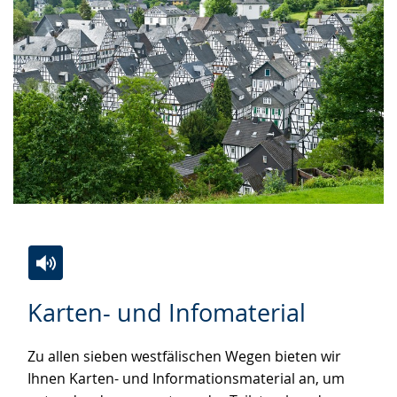
Zur
Aktiviere
Ein
Karten- und Infomaterial
Leichten
Audio-
Video
Sprache
Unterstützung.
in
Zu allen sieben westfälischen Wegen bieten wir
wechseln.
Deutscher
Ihnen Karten- und Informationsmaterial an, um
Gebärdensprache