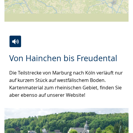
Zur
Aktiviere
Ein
Von Hainchen bis Freudental
Leichten
Audio-
Video
Sprache
Unterstützung.
in
Die Teilstrecke von Marburg nach Köln verläuft nur
wechseln.
Deutscher
auf kurzem Stück auf westfälischem Boden.
Gebärdensprache
Kartenmaterial zum rheinischen Gebiet, finden Sie
wird
aber ebenso auf unserer Website!
angezeigt.