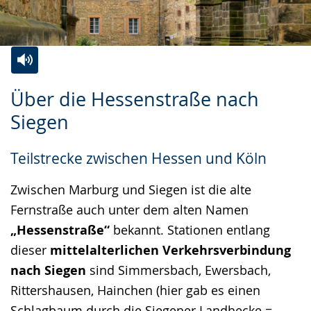
Zur
Aktiviere
Ein
Über die Hessenstraße nach
Leichten
Audio-
Video
Siegen
Sprache
Unterstützung.
in
wechseln.
Deutscher
Teilstrecke zwischen Hessen und Köln
Gebärdensprache
wird
Zwischen Marburg und Siegen ist die alte
angezeigt.
Fernstraße auch unter dem alten Namen
„Hessenstraße“
bekannt. Stationen entlang
dieser
mittelalterlichen Verkehrsverbindung
nach Siegen
sind Simmersbach, Ewersbach,
Rittershausen, Hainchen (hier gab es einen
Schlagbaum durch die Siegener Landhecke =