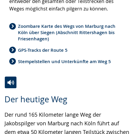
entweder den gesamten oder Teilstrecken des
wird
Weges möglichst einfach pilgern zu können.
angezeigt.
Zoombare Karte des Wegs von Marburg nach
Köln über Siegen (Abschnitt Rittershagen bis
Friesenhagen)
GPS-Tracks der Route 5
Stempelstellen und Unterkünfte am Weg 5
Zur
Aktiviere
Ein
Der heutige Weg
Leichten
Audio-
Video
Sprache
Unterstützung.
in
Der rund 165 Kilometer lange Weg der
wechseln.
Deutscher
Jakobspilger von Marburg nach Köln führt auf
Gebärdensprache
dem etwa 50 Kilometer langen Teilstück zwischen