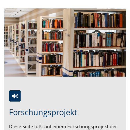
Zur
Aktiviere
Ein
Forschungsprojekt
Leichten
Audio-
Video
Sprache
Unterstützung.
in
Diese Seite fußt auf einem Forschungsprojekt der
wechseln.
Deutscher