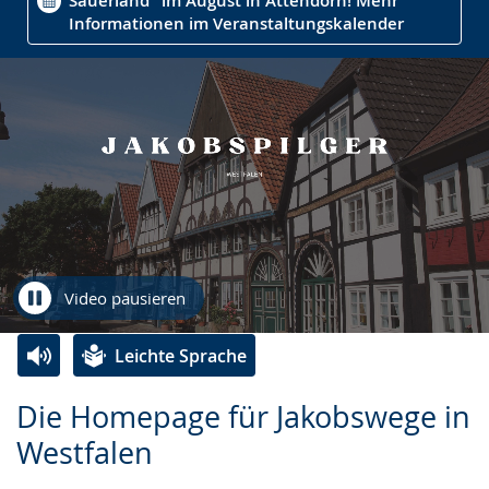
Sauerland" im August in Attendorn! Mehr
Informationen im Veranstaltungskalender
Video pausieren
Leichte Sprache
Zur
Aktiviere
Ein
Die Homepage für Jakobswege in
Leichten
Audio-
Video
Westfalen
Sprache
Unterstützung.
in
wechseln.
Deutscher