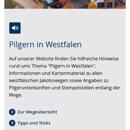
Zur
Aktiviere
Ein
Pilgern in Westfalen
Leichten
Audio-
Video
Sprache
Unterstützung.
in
Auf unserer Website finden Sie hilfreiche Hinweise
wechseln.
Deutscher
rund ums Thema "Pilgern in Westfalen",
Gebärdensprache
Informationen und Kartenmaterial zu allen
wird
westfälischen Jakobswegen sowie Angaben zu
angezeigt.
Pilgerunterkünften und Stempelstellen entlang der
Wege.
Zur Wegeübersicht
Tipps und Tricks