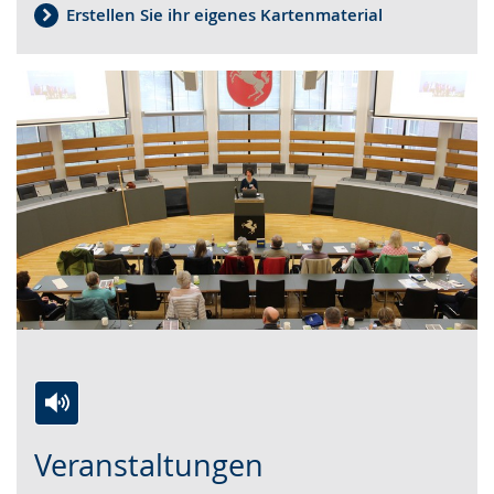
Erstellen Sie ihr eigenes Kartenmaterial
Zur
Aktiviere
Ein
Veranstaltungen
Leichten
Audio-
Video
Sprache
Unterstützung.
in