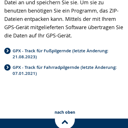
Datei an und speichern Sie sie. Um sie zu
S
d
e
benutzen benötigen Sie ein Programm, das ZIP-
p
i
u
Dateien entpacken kann. Mittels der mit Ihrem
r
o
t
GPS-Gerät mitgelieferten Software übertragen Sie
a
-
s
die Daten auf Ihr GPS-Gerät.
c
U
c
h
n
h
GPX - Track für Fußpilgernde (letzte Änderung:
e
t
e
21.08.2023)
w
e
r
GPX - Track für Fahrradpilgernde (letzte Änderung:
e
r
G
07.01.2021)
c
s
e
h
t
b
s
ü
ä
e
t
r
nach oben
l
z
d
n
u
e