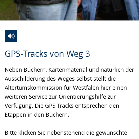
Z
A
E
GPS-Tracks von Weg 3
u
k
i
r
t
n
Neben Büchern, Kartenmaterial und natürlich der
L
i
V
Ausschilderung des Weges selbst stellt die
e
v
i
Altertumskommission für Westfalen hier einen
i
i
d
weiteren Service zur Orientierungshilfe zur
c
e
e
Verfügung. Die GPS-Tracks entsprechen den
h
r
o
Etappen in den Büchern.
t
e
i
e
A
n
Bitte klicken Sie nebenstehend die gewünschte
n
u
D