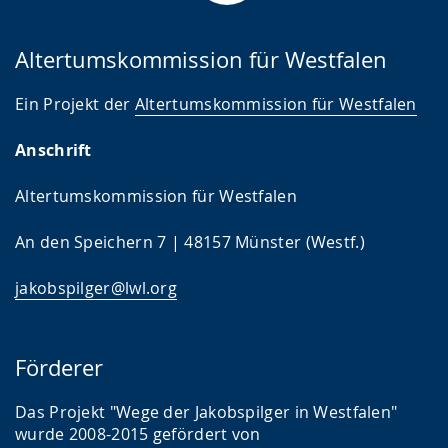
.
n
n
g
s
Altertumskommission für Westfalen
.
p
r
Ein Projekt der
Altertumskommission für Westfalen
a
Anschrift
c
h
Altertumskommission für Westfalen
e
w
An den Speichern 7 | 48157 Münster (Westf.)
i
jakobspilger@lwl.org
r
d
a
Förderer
n
Das Projekt "Wege der Jakobspilger in Westfalen"
g
wurde 2008-2015 gefördert von
e