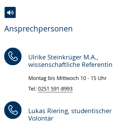
Zur
Aktiviere
Ein
Ansprechpersonen
Leichten
Audio-
Video
Sprache
Unterstützung.
in
wechseln.
Deutscher
Gebärdensprache
Ulrike Steinkrüger M.A.,
wird
wissenschaftliche Referentin
angezeigt.
Montag bis Mittwoch 10 - 15 Uhr
Tel:
0251 591-8993
Lukas Riering, studentischer
Volontär