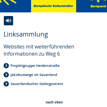
Zur
Aktiviere
Ein
Linksammlung
Leichten
Audio-
Video
Sprache
Unterstützung.
in
Websites mit weiterführenden
wechseln.
Deutscher
Informationen zu Weg 6
Gebärdensprache
wird
Projektgruppe Heidenstraße
angezeigt.
Jakobuswege im Sauerland
Sauerländischer Gebirgsverein
nach oben