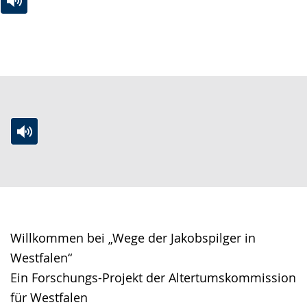
Zur
Aktiviere
Ein
Leichten
Audio-
Video
Sprache
Unterstützung.
in
wechseln.
Deutscher
Gebärdensprache
wird
angezeigt.
Zur
Aktiviere
Ein
Leichten
Audio-
Video
Sprache
Unterstützung.
in
wechseln.
Deutscher
Gebärdensprache
Willkommen bei „Wege der Jakobspilger in
wird
Westfalen“
angezeigt.
Ein Forschungs-Projekt der Altertumskommission
für Westfalen